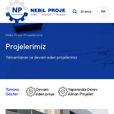
Arama
Nebil Proje
>
Projelerimiz
Projelerimiz
Tamamlanan ve devam eden projelerimiz
Tümünü
Devam
Yapımında Görev
Göster
eden proje
Alınan Projeler