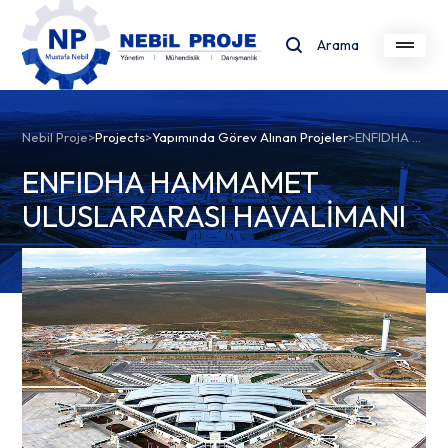
Arama
Nebil Proje
>
Projects
>
Yapımında Görev Alınan Projeler
>
ENFIDHA HAMMAMET ULUSLARARASI HAVALİMANI
ENFIDHA HAMMAMET
ULUSLARARASI HAVALİMANI